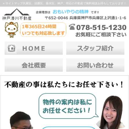
» サイトマップ兵庫区、須磨区、垂水区、神戸、明石の不動産で無料相談お待ちしております！