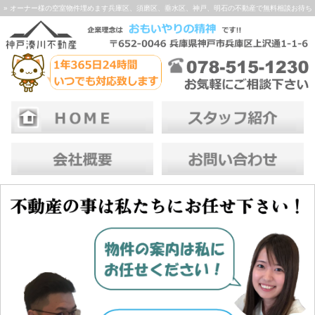
» オーナー様の空室物件埋めます兵庫区、須磨区、垂水区、神戸、明石の不動産で無料相談お待ち
しております！