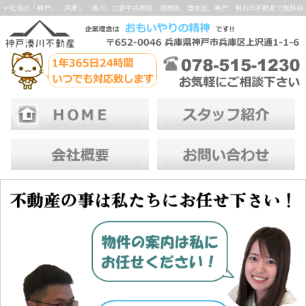
» 社長の「神戸」「兵庫」「湊川」に夢中兵庫区、須磨区、垂水区、神戸、明石の不動産で無料相
談お待ちしております！