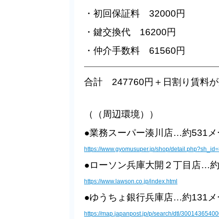
・初回保証料 32000円
・鍵交換代 16200円
・仲介手数料 61560円
—————————————————————————
合計 247760円＋日割り賃料
（（周辺環境））
●業務スーパー湊川店…約531
https://www.gyomusuper.jp/shop/detail.php?sh_id
●ローソン兵庫大開２丁目店…約
https://www.lawson.co.jp/index.html
●ゆうちょ銀行兵庫店…約131
https://map.japanpost.jp/p/search/dtl/30014365400