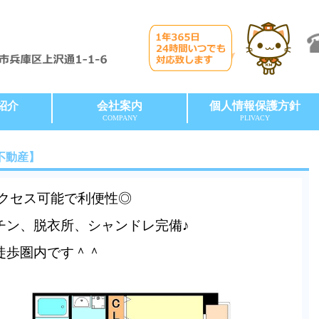
紹介
会社案内
個人情報保護方針
COMPANY
PLIVACY
不動産】
アクセス可能で利便性◎
チン、脱衣所、シャンドレ完備♪
徒歩圏内です＾＾