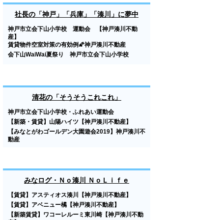
社長の「神戸」「兵庫」「湊川」に夢中
神戸市立会下山小学校 運動会 【神戸湊川不動
産】
賃貸物件空室対策の有効例🌠神戸湊川不動産
会下山WaiWai夏祭り 神戸市立会下山小学校
清花の「そうそうこれこれ」
神戸市立会下山小学校・ふれあい運動会
【新築・賃貸】山陽ハイツ【神戸湊川不動産】
【みなとがわゴールデン大園遊会2019】神戸湊川不
動産
みなログ・Ｎｏ湊川 ＮｏＬｉｆｅ
【賃貸】アスティオス湊川【神戸湊川不動産】
【賃貸】アベニュー橘【神戸湊川不動産】
【新築賃貸】ワコーレルーミ東川崎【神戸湊川不動