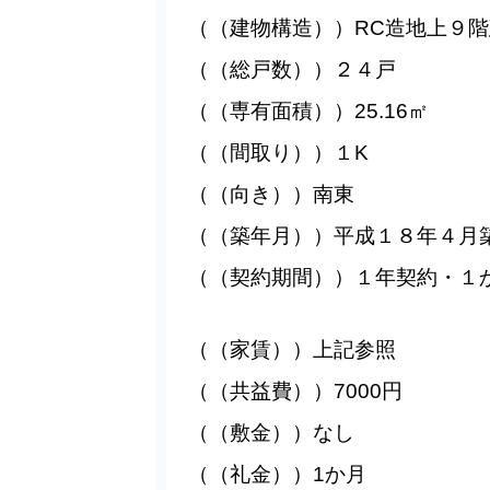
（（建物構造））RC造地上９
（（総戸数））２４戸
（（専有面積））25.16㎡
（（間取り））１K
（（向き））南東
（（築年月））平成１８年４月
（（契約期間））１年契約・１か
（（家賃））上記参照
（（共益費））7000円
（（敷金））なし
（（礼金））1か月